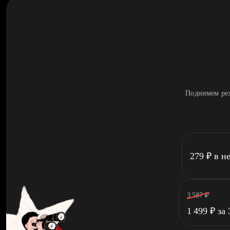
Поднимем рез
279
₽
в н
3 587
₽
1 499
₽
за 