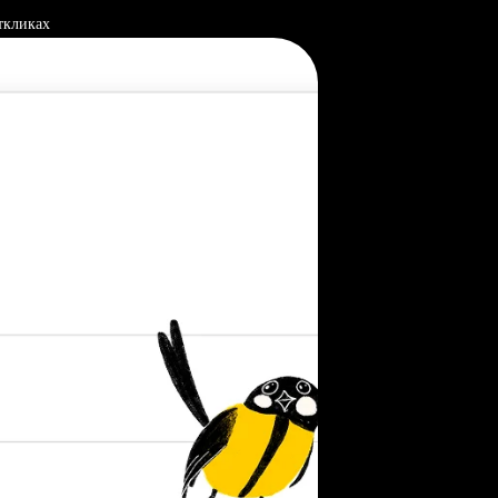
ткликах