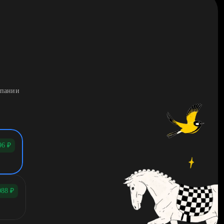
мпании
96
₽
088
₽