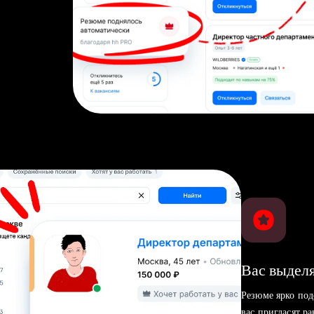
Вас выделя
Резюме ярко под
вас пригласят р