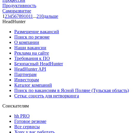
Профессии
Продуктивность
Саморазвитие
1
2
3
4
5
6
7
8
9
10
11
...
210
дальше
HeadHunter
Размещение вакансий
Поиск по резюме
О компании
Наши вакансии
Реклама на сайте
Требования к ПО
Безопасный HeadHunter
HeadHunter API
Партнерам
Инвесторам
Каталог компаний
Поиск по вакансиям в Ясной Поляне (Тульская область)
Сетка: соцсеть для нетворкинга
Соискателям
hh PRO
Готовое резюме
Все сервисы
Хочу у вас работать