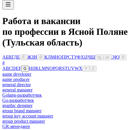
Работа и вакансии
по профессии в Ясной Поляне
(Тульская область)
А
Б
В
Г
Д
Е
Ж
З
И
К
Л
М
Н
О
П
Р
С
Т
У
Ф
Х
Ц
Ч
Ш
Э
Ю
Ё
Й
Щ
Ы
Я
#
A
B
C
D
E
F
H
I
J
K
L
M
N
O
P
Q
R
S
T
U
V
W
X
G
Y
Z
game developer
game producer
general director
general manager
Golang-разработчик
Go-разработчик
graphic designer
group brand manager
group key account manager
group product manager
GR-менеджер